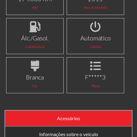
KM
Ano do Modelo
Álc./Gasol.
Automático
Combustível
Câmbio
Branca
F*****3
Cor
Placa
Acessórios
Informações sobre o veículo