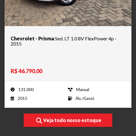
Chevrolet - Prisma
Sed. LT 1.0 8V FlexPower 4p -
2015
R$ 46.790,00
131.000
Manual
2015
Álc./Gasol.
Veja todo nosso estoque