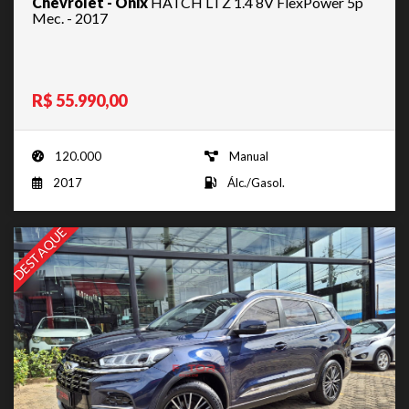
Chevrolet - Onix
HATCH LTZ 1.4 8V FlexPower 5p
Mec. - 2017
R$ 55.990,00
120.000
Manual
2017
Álc./Gasol.
DESTAQUE