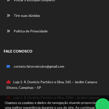
Tire suas dúvidas
Política de Privacidade
FALE CONOSCO
contato.fatorveiculos@gmail.com
Loja 1: R. Domício Pachêco e Silva, 565 – Jardim Campos
Elíseos, Campinas – SP
Loja 2: R. Domício Pachêco e Silva, 1296 – Jardim Campos
Usamos os cookies e dados de navegação visando proporcionar
Elíseos, Campinas – SP
uma melhor experiência durante o uso do site. Ao continuar, você