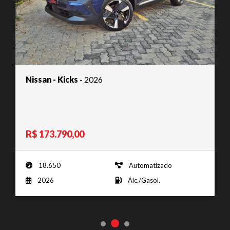
Hyundai - ix35
GLS 2.0 16V 2WD Flex Aut. - 2015
R$ 74.990,00
174.000
Automático
2015
Álc./Gasol.