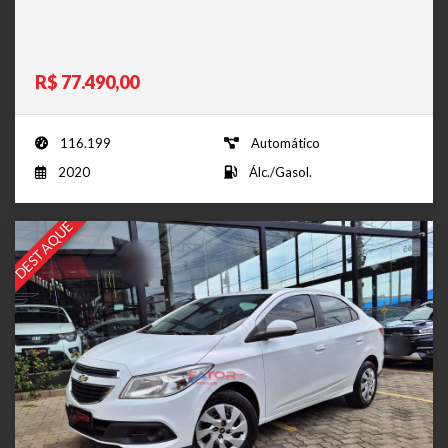
R$ 77.490,00
116.199
Automático
2020
Álc./Gasol.
DESTAQUE