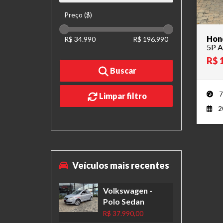
Preço ($)
Hon
R$ 34.990
R$ 196.990
5P A
R$ 
Buscar
7
Limpar filtro
2
Veículos mais recentes
Volkswagen
-
Polo Sedan
R$ 37.990,00