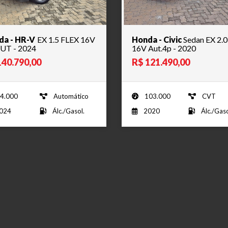
da - HR-V
EX 1.5 FLEX 16V
Honda - Civic
Sedan EX 2.0
UT - 2024
16V Aut.4p - 2020
140.790,00
R$ 121.490,00
4.000
Automático
103.000
CVT
024
Álc./Gasol.
2020
Álc./Gaso