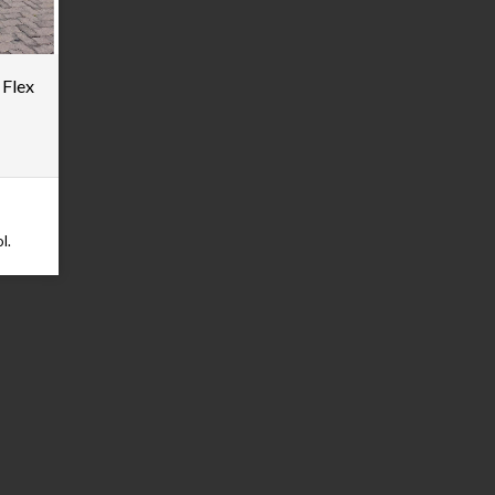
 Flex
l.