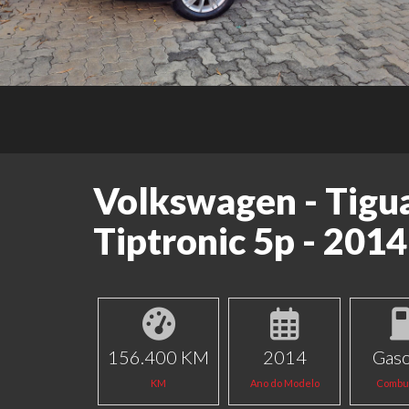
Volkswagen - Tigua
Tiptronic 5p - 2014
156.400 KM
2014
Gaso
KM
Ano do Modelo
Combus