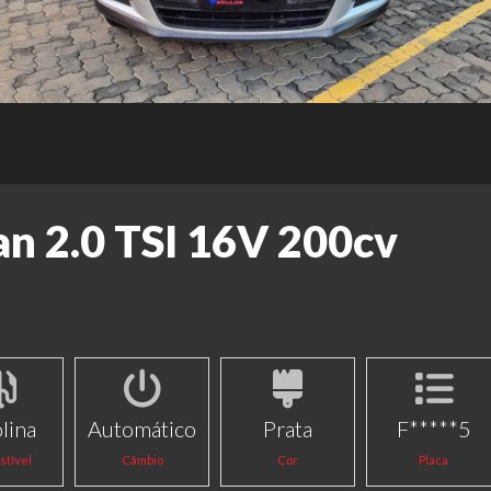
n 2.0 TSI 16V 200cv
lina
Automático
Prata
F*****5
tível
Câmbio
Cor
Placa