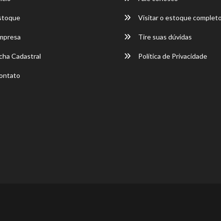
stoque
Visitar o estoque complet
mpresa
Tire suas dúvidas
cha Cadastral
Política de Privacidade
ontato