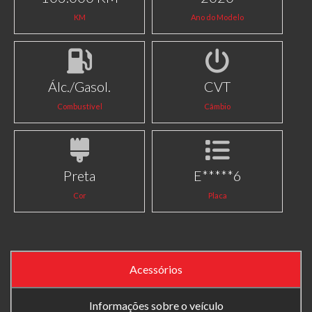
KM
Ano do Modelo
Álc./Gasol.
CVT
Combustível
Câmbio
Preta
E*****6
Cor
Placa
Acessórios
Informações sobre o veículo