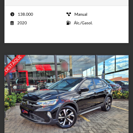
138.000
Manual
2020
Álc./Gasol.
DESTAQUE