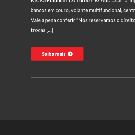
KICKS Platinum 1.0 Turbo Flex Aut…..carro impe
bancos em couro, volante multifuncional, centr
Vale a pena conferir *Nos reservamos o direito 
trocas […]
Saiba mais