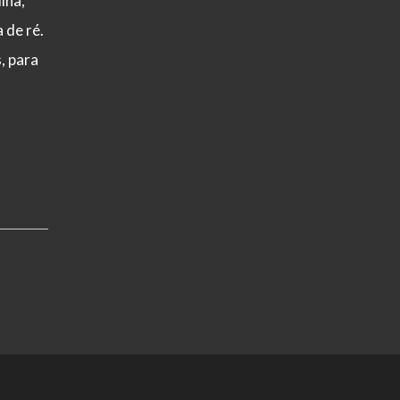
lha,
 de ré.
, para