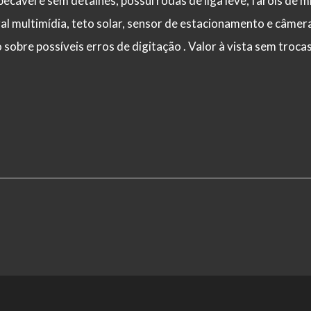
cável e sem detalhes, possui rodas de liga leve, faróis de mi
al multimídia, teto solar, sensor de estacionamento e câmera
sobre possíveis erros de digitação . Valor à vista sem trocas